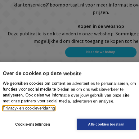
klantenservice@boomportaal.nl
voor meer informatie ov
prijzen.
Kopen in de webshop
Deze publicatie is ook te vinden in onze webshop. Sommige 
mogelijkheid om direct toegang te kopen tot he
Naar de webshop
Over de cookies op deze website
We gebruiken cookies om content en advertenties te personaliseren, om
functies voor social media te bieden en om ons websiteverkeer te
analyseren. Ook delen we informatie over jouw gebruik van onze site
met onze partners voor social media, adverteren en analyse.
Privacy- en cookieverklaring
Cookie-instellingen
Alle cookies toestaan