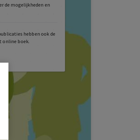
er de mogelijkheden en
publicaties hebben ook de
t online boek.