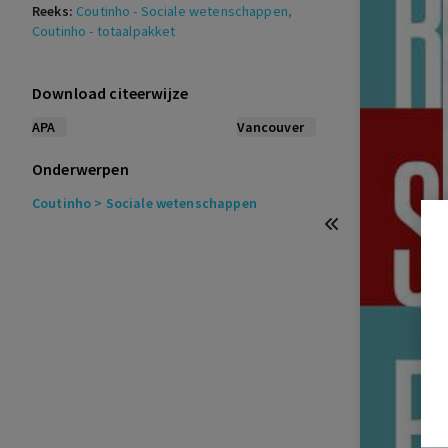
Reeks:
Coutinho - Sociale wetenschappen
,
Coutinho - totaalpakket
Download citeerwijze
APA
Vancouver
Onderwerpen
Coutinho
> Sociale wetenschappen