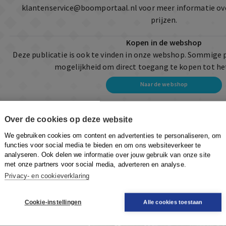
klantenservice@boomportaal.nl
voor meer informatie ov
prijzen.
Kopen in de webshop
Deze publicatie is ook te vinden in onze webshop. Sommige 
mogelijkheid om direct toegang te kopen tot he
Naar de webshop
Over de cookies op deze website
We gebruiken cookies om content en advertenties te personaliseren, om
functies voor social media te bieden en om ons websiteverkeer te
analyseren. Ook delen we informatie over jouw gebruik van onze site
met onze partners voor social media, adverteren en analyse.
Privacy- en cookieverklaring
Cookie-instellingen
Alle cookies toestaan