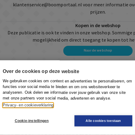
klantenservice@boomportaal.nl
voor meer informatie ov
prijzen.
Kopen in de webshop
Deze publicatie is ook te vinden in onze webshop. Sommige 
mogelijkheid om direct toegang te kopen tot he
Naar de webshop
Over de cookies op deze website
We gebruiken cookies om content en advertenties te personaliseren, om
functies voor social media te bieden en om ons websiteverkeer te
analyseren. Ook delen we informatie over jouw gebruik van onze site
met onze partners voor social media, adverteren en analyse.
Privacy- en cookieverklaring
Cookie-instellingen
Alle cookies toestaan