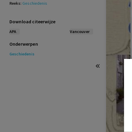
Reeks:
Geschiedenis
Download citeerwijze
APA
Vancouver
Onderwerpen
Geschiedenis