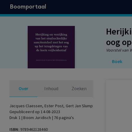
Boomportaal
Herijk
oog op
Voorstel van W
Boek
Over
Inhoud
Zoeken
Jacques Claessen
, Ester Post
, Gert Jan Slump
Gepubliceerd op 14-08-2023
Druk 1 | Boom Juridisch | 76 pagina's
ISBN:
9789462128460