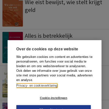
Wie eist bewijst, wie stelt krijgt
geld
Alles is betrekkelijk
Over de cookies op deze website
We gebruiken cookies om content en advertenties te
personaliseren, om functies voor social media te
bieden en om ons websiteverkeer te analyseren.
Ruilrechtvaardigheid en
Ook delen we informatie over jouw gebruik van onze
site met onze partners voor social media, adverteren
privaatrecht
en analyse.
Privacy- en cookieverklaring
Cookie-instellingen
Bijzondere overeenkomsten