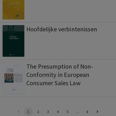
Hoofdelijke verbintenissen
The Presumption of Non-
Conformity in European
Consumer Sales Law
1
2
3
4
5
…
8