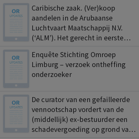
Caribische zaak. (Ver)koop
aandelen in de Arubaanse
Luchtvaart Maatschappij N.V.
(‘ALM’). Het gerecht in eerste
aanleg stelt eiser in de
Enquête Stichting Omroep
gelegenheid om zich nader uit te
Limburg – verzoek ontheffing
laten over het beroep van
onderzoeker
gedaagde 2 op opschorting van
zijn (laatste)
betalingsverplichting en de
De curator van een gefailleerde
vraag in hoeverre sprake was van
vennootschap vordert van de
de verplichting om ‘gelijk over te
(middellijk) ex-bestuurder een
steken’ (HR 11 januari 2008,
schadevergoeding op grond van
ECLI:NL:HR:2008:BB7195).