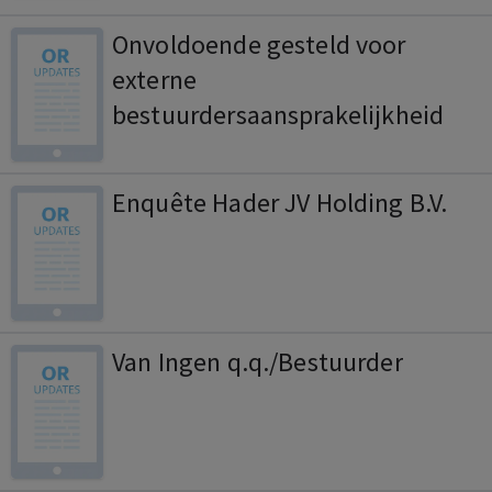
starten enquête. Het is aan het
Onvoldoende gesteld voor
bestuur om de strategie te
externe
bepalen. Verschil van mening AV
bestuurdersaansprakelijkheid
heeft geen negatief effect op
besluitvorming en werking
organen vennootschap.
Enquête Hader JV Holding B.V.
Afwijzing verzoek.
Van Ingen q.q./Bestuurder