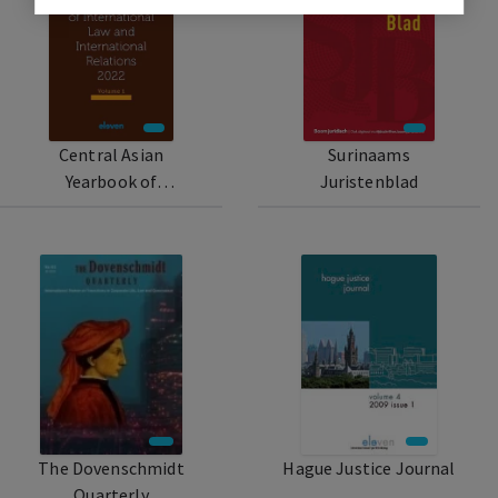
Central Asian
Surinaams
Yearbook of
Juristenblad
International Law and
International
Relations
The Dovenschmidt
Hague Justice Journal
Quarterly