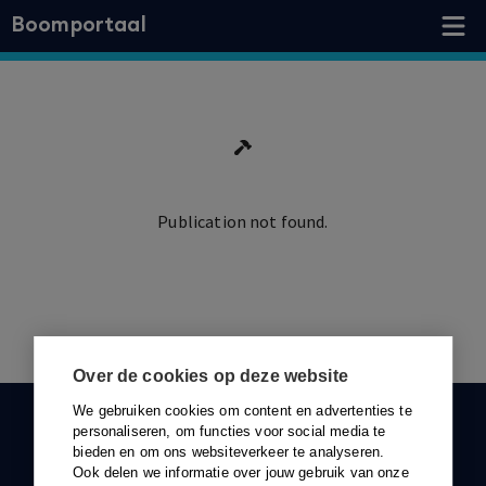
Boomportaal
Publication not found.
Ga terug
Over de cookies op deze website
We gebruiken cookies om content en advertenties te
KLANTENSERVICE
personaliseren, om functies voor social media te
bieden en om ons websiteverkeer te analyseren.
088-0301000
Ook delen we informatie over jouw gebruik van onze