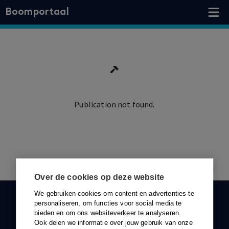
Boomportaal
Publication not found.
Ga terug
Over de cookies op deze website
We gebruiken cookies om content en advertenties te
KLANTENSERVICE
personaliseren, om functies voor social media te
bieden en om ons websiteverkeer te analyseren.
088-0301000
Ook delen we informatie over jouw gebruik van onze