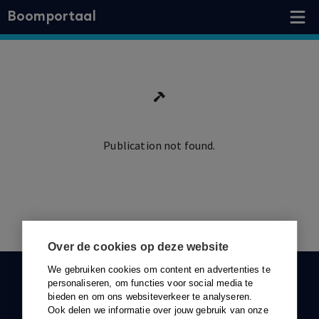
Boomportaal
Publication not found.
Ga terug
Over de cookies op deze website
We gebruiken cookies om content en advertenties te
KLANTENSERVICE
personaliseren, om functies voor social media te
bieden en om ons websiteverkeer te analyseren.
088-0301000
Ook delen we informatie over jouw gebruik van onze