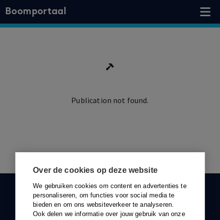
Boomportaal
Publication not found.
Ga terug
Over de cookies op deze website
We gebruiken cookies om content en advertenties te
KLANTENSERVICE
personaliseren, om functies voor social media te
bieden en om ons websiteverkeer te analyseren.
088-0301000
Ook delen we informatie over jouw gebruik van onze