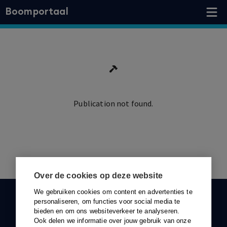
Boomportaal
Publication not found.
Ga terug
Over de cookies op deze website
We gebruiken cookies om content en advertenties te
KLANTENSERVICE
personaliseren, om functies voor social media te
bieden en om ons websiteverkeer te analyseren.
088-0301000
Ook delen we informatie over jouw gebruik van onze