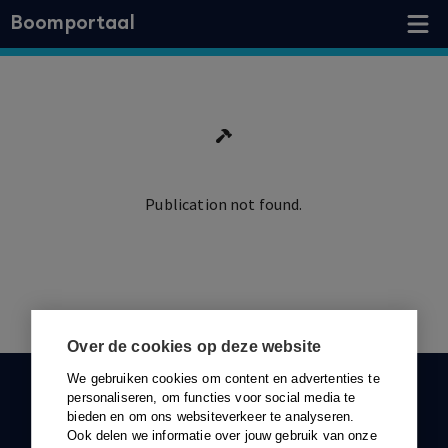
Boomportaal
Publication not found.
Ga terug
Over de cookies op deze website
We gebruiken cookies om content en advertenties te
KLANTENSERVICE
personaliseren, om functies voor social media te
bieden en om ons websiteverkeer te analyseren.
088-0301000
Ook delen we informatie over jouw gebruik van onze