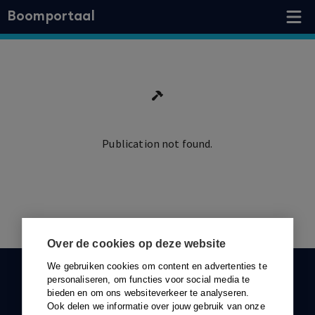
Boomportaal
Publication not found.
Ga terug
Over de cookies op deze website
We gebruiken cookies om content en advertenties te
KLANTENSERVICE
personaliseren, om functies voor social media te
bieden en om ons websiteverkeer te analyseren.
088-0301000
Ook delen we informatie over jouw gebruik van onze