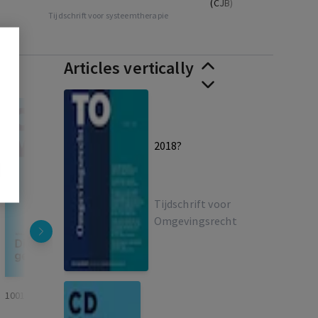
(CJB)
Tijdschrift voor systeemtherapie
Articles vertically
2018?
Tijdschrift voor
Omgevingsrecht
1001
14
46