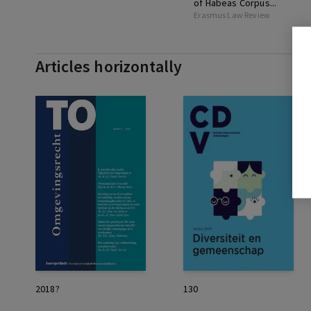
of Habeas Corpus...
Erasmus Law Review
Articles horizontally
2018?
130