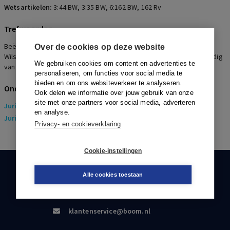
Wetsartikelen:
3:44 BW
,
3:35 BW
,
6:162 BW
,
162 Rv
Trefwoorden
Beëindiging wederzijds goedvinden, Wilsovereenstemming?,
Over de cookies op deze website
Wilsgebrek, Vertrouwensleer, Onrechtmatige concurrentie, Schendig
We gebruiken cookies om content en advertenties te
van goed werknemerschap, Inzage administratie werknemer
personaliseren, om functies voor social media te
bieden en om ons websiteverkeer te analyseren.
Onderwerpen
Ook delen we informatie over jouw gebruik van onze
site met onze partners voor social media, adverteren
Juridisch
> Arbeidsrecht
en analyse.
Juridisch
> Sociaal Zekerheidsrecht
Privacy- en cookieverklaring
Cookie-instellingen
KLANTENSERVICE
Alle cookies toestaan
088-0301000
klantenservice@boom.nl