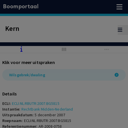
Boomportaal
Kern
Klik voor meer uitspraken
Wilsgebrek/dwaling
Details
ECLI:
ECLI:NL:RBUTR:2007:BG5815
Instantie:
Rechtbank Midden-Nederland
Uitspraakdatum:
5 december 2007
Roepnaam:
ECLI:NL:RBUTR:2007:BG5815
Referentienummer:
AR-2008-0758