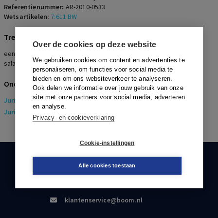
Referentienummer:
AR-2010-0533
Wetsartikelen:
7:611 BW
Trefwoorden
Over de cookies op deze website
eenzijdige wijziging, demotie, goed werkgeverschap, bevriezing
We gebruiken cookies om content en advertenties te
salaris
personaliseren, om functies voor social media te
bieden en om ons websiteverkeer te analyseren.
Onderwerpen
Ook delen we informatie over jouw gebruik van onze
site met onze partners voor social media, adverteren
Juridisch
> Arbeidsrecht
en analyse.
Juridisch
> Sociaal Zekerheidsrecht
Privacy- en cookieverklaring
Cookie-instellingen
KLANTENSERVICE
Alle cookies toestaan
088-0301000
klantenservice@boom.nl