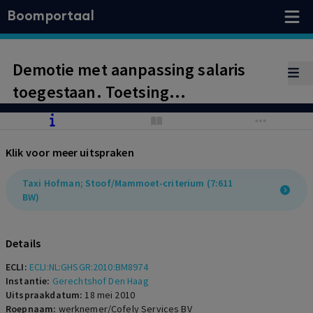
Boomportaal
Demotie met aanpassing salaris
toegestaan. Toetsing
Stoof/Mammoet-criteria
Klik voor meer uitspraken
Taxi Hofman; Stoof/Mammoet-criterium (7:611
BW)
Details
ECLI:
ECLI:NL:GHSGR:2010:BM8974
Instantie:
Gerechtshof Den Haag
Uitspraakdatum:
18 mei 2010
Roepnaam:
werknemer/Cofely Services BV