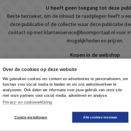
U heeft geen toegang tot deze publ
Beste bezoeker, om de inhoud te raadplegen heeft u e
deze publicatie of de collectie waar deze publicatie 
contact op met
klantenservice@boomportaal.nl
voor m
mogelijkheden en prijzen.
Kopen in de webshop
Deze publicatie is ook te vinden in onze webshop. Som
Over de cookies op deze website
ook de mogelijkheid om direct toegang te kopen to
We gebruiken cookies om content en advertenties te personaliseren, om
Naar de webshop
functies voor social media te bieden en om ons websiteverkeer te
analyseren. Ook delen we informatie over jouw gebruik van onze site
met onze partners voor social media, adverteren en analyse.
Privacy- en cookieverklaring
Cookie-instellingen
Alle cookies toestaan