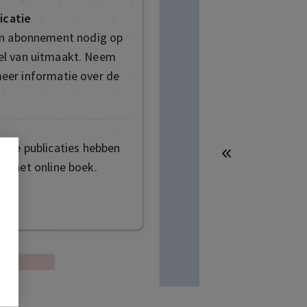
icatie
en abonnement nodig op
deel van uitmaakt. Neem
eer informatie over de
mige publicaties hebben
t het online boek.