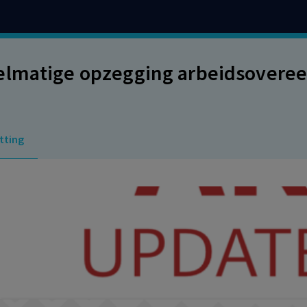
lmatige opzegging arbeidsoveree
tting