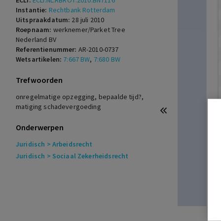
ECLI:
ECLI:NL:RBROT:2010:BN7116
Instantie:
Rechtbank Rotterdam
Uitspraakdatum:
28 juli 2010
Roepnaam:
werknemer/Parket Tree
Nederland BV
Referentienummer:
AR-2010-0737
Wetsartikelen:
7:667 BW
,
7:680 BW
Trefwoorden
onregelmatige opzegging, bepaalde tijd?,
matiging schadevergoeding
Onderwerpen
Juridisch
> Arbeidsrecht
Juridisch
> Sociaal Zekerheidsrecht