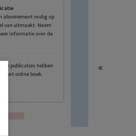
icatie
en abonnement nodig op
deel van uitmaakt. Neem
eer informatie over de
mige publicaties hebben
t het online boek.