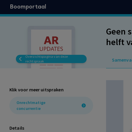
Boomportaal
Geen s
helft 
klante
Overzichtspagina van deze
Samenva
rechtspraak
Klik voor meer uitspraken
Onrechtmatige
concurrentie
Details