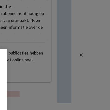
icatie
en abonnement nodig op
deel van uitmaakt. Neem
eer informatie over de
mige publicaties hebben
t het online boek.