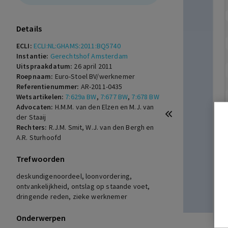
Details
ECLI:
ECLI:NL:GHAMS:2011:BQ5740
Instantie:
Gerechtshof Amsterdam
Uitspraakdatum:
26 april 2011
Roepnaam:
Euro-Stoel BV/werknemer
Referentienummer:
AR-2011-0435
Wetsartikelen:
7:629a BW
,
7:677 BW
,
7:678 BW
Advocaten:
H.M.M. van den Elzen en M.J. van
der Staaij
Rechters:
R.J.M. Smit, W.J. van den Bergh en
A.R. Sturhoofd
Trefwoorden
deskundigenoordeel, loonvordering,
ontvankelijkheid, ontslag op staande voet,
dringende reden, zieke werknemer
Onderwerpen