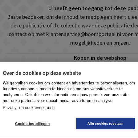
U heeft geen toegang tot deze publ
Beste bezoeker, om de inhoud te raadplegen heeft u e
deze publicatie of de collectie waar deze publicatie 
contact op met
klantenservice@boomportaal.nl
voor m
mogelijkheden en prijzen.
Kopen in de webshop
Deze publicatie is ook te vinden in onze webshop. Som
Over de cookies op deze website
ook de mogelijkheid om direct toegang te kopen to
We gebruiken cookies om content en advertenties te personaliseren, om
Naar de webshop
functies voor social media te bieden en om ons websiteverkeer te
analyseren. Ook delen we informatie over jouw gebruik van onze site
met onze partners voor social media, adverteren en analyse.
Privacy- en cookieverklaring
Cookie-instellingen
Alle cookies toestaan