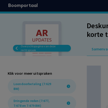
Boomportaal
Deskun
korte 
staand
Overzichtspagina van deze
Samenva
rechtspraak
Klik voor meer uitspraken
Loondoorbetaling (7:629
BW)
Dringende reden (7:677,
7:678 en 7:679 BW)