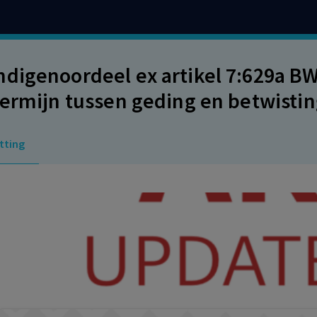
digenoordeel ex artikel 7:629a BW
termijn tussen geding en betwisti
e voet nietig
tting