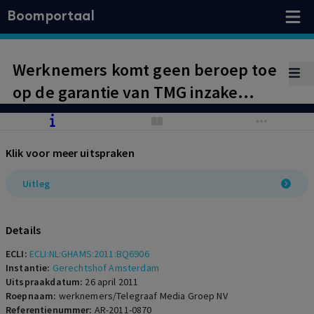
Boomportaal
Werknemers komt geen beroep toe
op de garantie van TMG inzake
aanvulling sociaal plan, nu het
ontslag niet het gevolg is van de
Klik voor meer uitspraken
fusie, maar van gewijzigde
marktomstandigheden
Uitleg
Details
ECLI:
ECLI:NL:GHAMS:2011:BQ6906
Instantie:
Gerechtshof Amsterdam
Uitspraakdatum:
26 april 2011
Roepnaam:
werknemers/Telegraaf Media Groep NV
Referentienummer:
AR-2011-0870