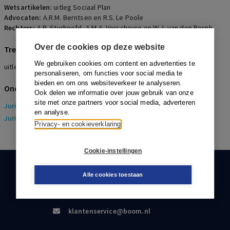
Wetsartikelen:
uitleg Sociaal Plan
Advocaten:
A.R.M. Berntsen en R.S. Le Poole
Rechters:
A.R. Sturhoofd, A.M.A. Verscheure en W.J. van den Bergh
Over de cookies op deze website
Trefwoorden
We gebruiken cookies om content en advertenties te
uitleg, garantie, fusie, sociaal plan
personaliseren, om functies voor social media te
bieden en om ons websiteverkeer te analyseren.
Onderwerpen
Ook delen we informatie over jouw gebruik van onze
site met onze partners voor social media, adverteren
Juridisch
> Arbeidsrecht
en analyse.
Juridisch
> Sociaal Zekerheidsrecht
Privacy- en cookieverklaring
Cookie-instellingen
KLANTENSERVICE
Alle cookies toestaan
088-0301000
klantenservice@boom.nl