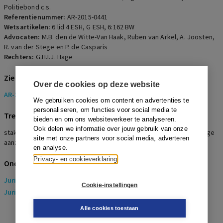
Politiebond c.s.
Referentienummer:
AR-2015-0441
Wetsartikelen:
6 lid 4 ESH
,
G ESH
,
6:162 BW
Advocaten:
M.B. den de Witte-Van Haak, Ruben van Arkel, A. Joosten,
R. van der Stege en P. de Casparis
Rechters:
G.H.I.J. Hage
Zie ook
Over de cookies op deze website
AR-2015-0357
We gebruiken cookies om content en advertenties te
personaliseren, om functies voor social media te
Trefwoorden
bieden en om ons websiteverkeer te analyseren.
Ook delen we informatie over jouw gebruik van onze
staking, collectieve actie, spelregeltoets, belangenafweging, tijdige
site met onze partners voor social media, adverteren
aanzegging
en analyse.
Privacy- en cookieverklaring
Onderwerpen
Juridisch
> Arbeidsrecht
Cookie-instellingen
Juridisch
> Sociaal Zekerheidsrecht
Alle cookies toestaan