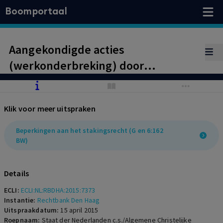
Boomportaal
Aangekondigde acties
(werkonderbreking) door
Politiebonden tijdens GCCS zijn
onrechtmatig. Belangenafweging
Klik voor meer uitspraken
en spelregeltoets (tijdige
aanzegging).
Beperkingen aan het stakingsrecht (G en 6:162
BW)
Details
ECLI:
ECLI:NL:RBDHA:2015:7373
Instantie:
Rechtbank Den Haag
Uitspraakdatum:
15 april 2015
Roepnaam:
Staat der Nederlanden c.s./Algemene Christelijke