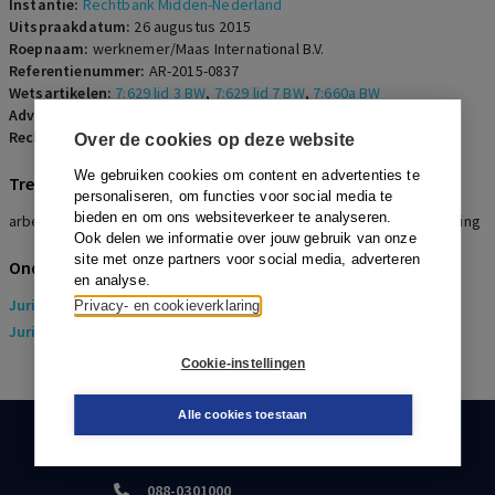
Instantie:
Rechtbank Midden-Nederland
Uitspraakdatum:
26 augustus 2015
Roepnaam:
werknemer/Maas International B.V.
Referentienummer:
AR-2015-0837
Wetsartikelen:
7:629 lid 3 BW
,
7:629 lid 7 BW
,
7:660a BW
Advocaten:
S.O. Voogt en E.G. Hoorn
Rechters:
P. Krepel
Over de cookies op deze website
We gebruiken cookies om content en advertenties te
Trefwoorden
personaliseren, om functies voor social media te
bieden en om ons websiteverkeer te analyseren.
arbeidsongeschiktheid, loondoorbetaling, loonstop, loonopschorting
Ook delen we informatie over jouw gebruik van onze
site met onze partners voor social media, adverteren
Onderwerpen
en analyse.
Juridisch
> Arbeidsrecht
Privacy- en cookieverklaring
Juridisch
> Sociaal Zekerheidsrecht
Cookie-instellingen
Alle cookies toestaan
KLANTENSERVICE
088-0301000