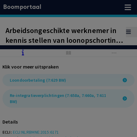
Boomportaal
Arbeidsongeschikte werknemer in
kennis stellen van loonopschorting
in plaats van loonstop leidt tot
toewijzing loonvordering.
Klik voor meer uitspraken
Loondoorbetaling (7:629 BW)
Re-integratieverplichtingen (7:658a, 7:660a, 7:611
BW)
Details
ECLI:
ECLI:NL:RBMNE:2015:6171