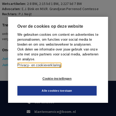
Wetsartikelen:
2:8 BW
,
2:15 lid 1 BW
,
2:227 lid 7 BW
Advocaten:
E.J. Bink en M.V.R. Grandjean Perrenod Comtesse
Rechters:
P.J. Neijt
Trefwoorden
Over de cookies op deze website
ontslag statutair bestuurder, horen ontslagbesluit, algemene
We gebruiken cookies om content en advertenties te
vergadering van aandeelhouders, vernietigbaar ontslagbesluit
personaliseren, om functies voor social media te
bieden en om ons websiteverkeer te analyseren.
Onderwerpen
Ook delen we informatie over jouw gebruik van onze
site met onze partners voor social media, adverteren
Juridisch
> Arbeidsrecht
en analyse.
Juridisch
> Sociaal Zekerheidsrecht
Privacy- en cookieverklaring
Cookie-instellingen
Alle cookies toestaan
KLANTENSERVICE
088-0301000
klantenservice@boom.nl