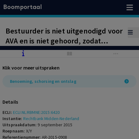
Boomportaal
Bestuurder is niet uitgenodigd voor
AVA en is niet gehoord, zodat
ontslagbesluit vernietigbaar is.
Beroep op verrekening faalt.
Klik voor meer uitspraken
Benoeming, schorsing en ontslag
Details
ECLI:
ECLI:NL:RBMNE:2015:6420
Instantie:
Rechtbank Midden-Nederland
Uitspraakdatum:
9 september 2015
Roepnaam:
X/Y
Referentienummer:
AR-2015-0908