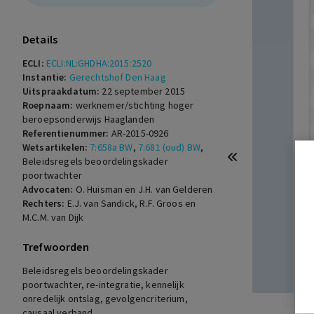
(7:658a, 7:660a, 7:611 BW)
Details
ECLI:
ECLI:NL:GHDHA:2015:2520
Instantie:
Gerechtshof Den Haag
Uitspraakdatum:
22 september 2015
Roepnaam:
werknemer/stichting hoger
beroepsonderwijs Haaglanden
Referentienummer:
AR-2015-0926
Wetsartikelen:
7:658a BW
,
7:681 (oud) BW
,
Beleidsregels beoordelingskader
poortwachter
Advocaten:
O. Huisman en J.H. van Gelderen
Rechters:
E.J. van Sandick, R.F. Groos en
M.C.M. van Dijk
Trefwoorden
Beleidsregels beoordelingskader
poortwachter, re-integratie, kennelijk
onredelijk ontslag, gevolgencriterium,
causaal verband