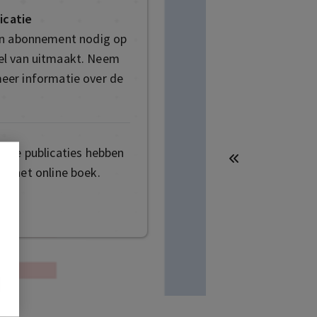
icatie
en abonnement nodig op
deel van uitmaakt. Neem
eer informatie over de
mige publicaties hebben
t het online boek.