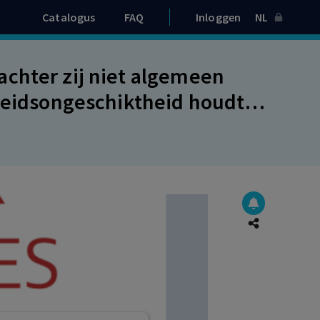
Catalogus
FAQ
Inloggen
NL
chter zij niet algemeen
rbeidsongeschiktheid houdt
verwijt aan werkgever zodat