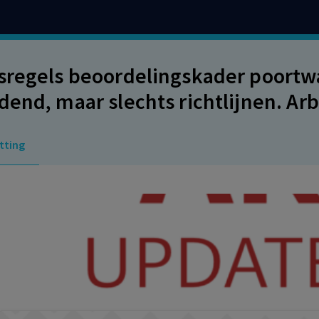
sregels beoordelingskader poortwa
dend, maar slechts richtlijnen. A
verband met het werk, maar geen 
tting
ing niet kennelijk onredelijk is.