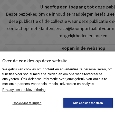
U heeft geen toegang tot deze publ
Beste bezoeker, om de inhoud te raadplegen heeft u e
deze publicatie of de collectie waar deze publicatie 
contact op met
klantenservice@boomportaal.nl
voor m
mogelijkheden en prijzen.
Kopen in de webshop
Deze publicatie is ook te vinden in onze webshop. Som
Over de cookies op deze website
ook de mogelijkheid om direct toegang te kopen to
We gebruiken cookies om content en advertenties te personaliseren, om
Naar de webshop
functies voor social media te bieden en om ons websiteverkeer te
analyseren. Ook delen we informatie over jouw gebruik van onze site
met onze partners voor social media, adverteren en analyse.
Privacy- en cookieverklaring
Cookie-instellingen
Alle cookies toestaan