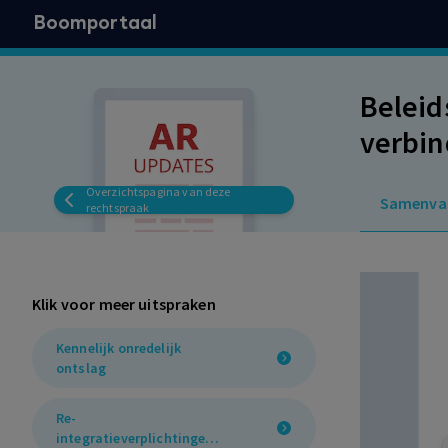
Boomportaal
Beleid
verbin
deels 
Overzichtspagina van deze
Samenva
opzegg
rechtspraak
Klik voor meer uitspraken
Kennelijk onredelijk
ontslag
Re-
integratieverplichtingen