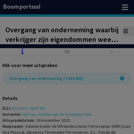
Boomportaal
Overgang van onderneming waarbij
verkrijger zijn eigendommen weer
terugkrijgt van de vervreemder in
een kapitaal intensieve sector, leidt
Klik voor meer uitspraken
toch tot overgang.
Overgang van onderneming (7:662 BW)
Details
ECLI:
ECLI:EU:C:2015:781
Instantie:
Hof van Justitie van de Europese Unie
Uitspraakdatum:
26 november 2015
Roepnaam:
Administrador de Infraestructuras Ferroviarias (ADIF)/Luis
Aira Pascual, Algeposa Terminales Ferroviarios, S.L., Fondo de