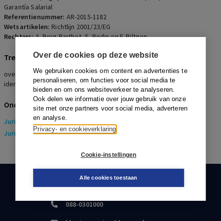
Garantía Salarial
Referentienummer:
AR-2015-1182
Wetsartikelen:
Richtlijn 2001/23/EG
Rechters:
A. Borg Barthet, S. Rodin en F. Biltgen
Over de cookies op deze website
Trefwoorden
We gebruiken cookies om content en advertenties te
overgang van onderneming, kapitaalintensieve sector, behoud van
personaliseren, om functies voor social media te
identiteit, eigendom
bieden en om ons websiteverkeer te analyseren.
Ook delen we informatie over jouw gebruik van onze
Onderwerpen
site met onze partners voor social media, adverteren
en analyse.
Juridisch
> Arbeidsrecht
Privacy- en cookieverklaring
Juridisch
> Sociaal Zekerheidsrecht
Cookie-instellingen
Alle cookies toestaan
KLANTENSERVICE
088-0301000