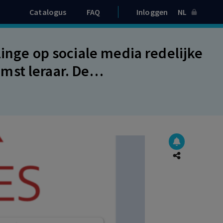
Catalogus
FAQ
Inloggen
NL
linge op sociale media redelijke
mst leraar. De
jtbaar handelen, in zijn geheel