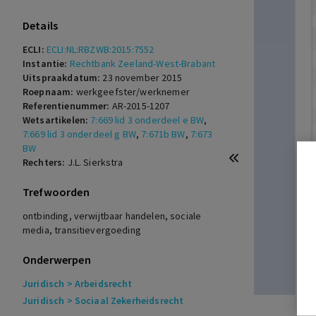
Details
ECLI:
ECLI:NL:RBZWB:2015:7552
Instantie:
Rechtbank Zeeland-West-Brabant
Uitspraakdatum:
23 november 2015
Roepnaam:
werkgeefster/werknemer
Referentienummer:
AR-2015-1207
Wetsartikelen:
7:669 lid 3 onderdeel e BW
,
7:669 lid 3 onderdeel g BW
,
7:671b BW
,
7:673
BW
Rechters:
J.L. Sierkstra
Trefwoorden
ontbinding, verwijtbaar handelen, sociale
media, transitievergoeding
Onderwerpen
Juridisch
> Arbeidsrecht
Juridisch
> Sociaal Zekerheidsrecht