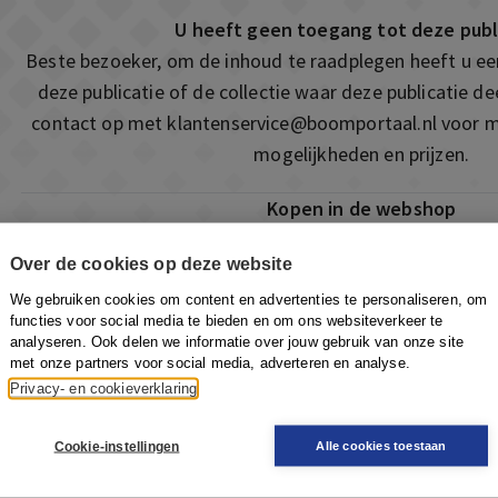
U heeft geen toegang tot deze publ
Beste bezoeker, om de inhoud te raadplegen heeft u e
deze publicatie of de collectie waar deze publicatie 
contact op met
klantenservice@boomportaal.nl
voor m
mogelijkheden en prijzen.
Kopen in de webshop
Deze publicatie is ook te vinden in onze webshop. Som
Over de cookies op deze website
ook de mogelijkheid om direct toegang te kopen to
We gebruiken cookies om content en advertenties te personaliseren, om
Naar de webshop
functies voor social media te bieden en om ons websiteverkeer te
analyseren. Ook delen we informatie over jouw gebruik van onze site
met onze partners voor social media, adverteren en analyse.
Privacy- en cookieverklaring
Cookie-instellingen
Alle cookies toestaan