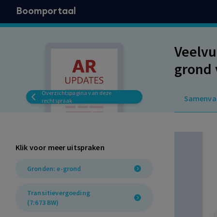
Boomportaal
Veelvu
grond 
transi
Overzichtspagina van deze
Samenva
toege
rechtspraak
Klik voor meer uitspraken
Gronden: e-grond
Transitievergoeding
(7:673 BW)