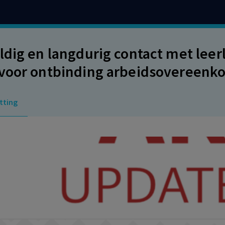
ldig en langdurig contact met leer
voor ontbinding arbeidsovereenko
tievergoeding wordt, ondanks verwi
tting
kend.