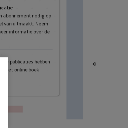
icatie
en abonnement nodig op
deel van uitmaakt. Neem
eer informatie over de
mige publicaties hebben
t het online boek.