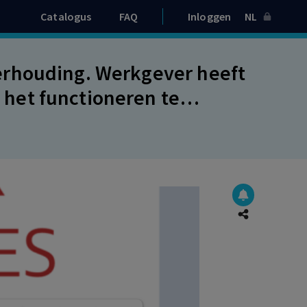
Catalogus
FAQ
Inloggen
NL
erhouding. Werkgever heeft
het functioneren te
g verwijtbaar handelen. Billijke
den ex artikel 22 Rv .