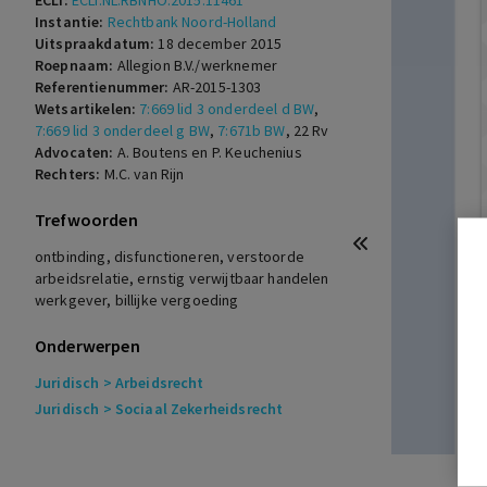
ECLI:
ECLI:NL:RBNHO:2015:11461
Instantie:
Rechtbank Noord-Holland
Uitspraakdatum:
18 december 2015
Roepnaam:
Allegion B.V./werknemer
Referentienummer:
AR-2015-1303
Wetsartikelen:
7:669 lid 3 onderdeel d BW
,
7:669 lid 3 onderdeel g BW
,
7:671b BW
,
22 Rv
Advocaten:
A. Boutens en P. Keuchenius
Rechters:
M.C. van Rijn
Trefwoorden
ontbinding, disfunctioneren, verstoorde
arbeidsrelatie, ernstig verwijtbaar handelen
werkgever, billijke vergoeding
Onderwerpen
Juridisch
> Arbeidsrecht
Juridisch
> Sociaal Zekerheidsrecht