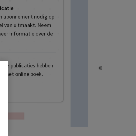
icatie
en abonnement nodig op
deel van uitmaakt. Neem
eer informatie over de
mige publicaties hebben
t het online boek.