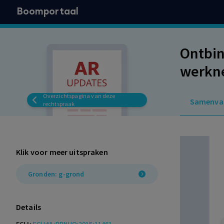
Boomportaal
Ontbin
werkne
verbet
Overzichtspagina van deze
Samenva
vergoe
rechtspraak
Klik voor meer uitspraken
Gronden: g-grond
Details