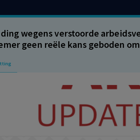
ding wegens verstoorde arbeidsv
mer geen reële kans geboden om 
eren, waardoor sprake is van ernsti
tting
ding € 15.000. Overlegging beschei