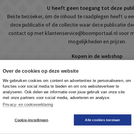
U heeft geen toegang tot deze publ
Beste bezoeker, om de inhoud te raadplegen heeft u e
deze publicatie of de collectie waar deze publicatie 
contact op met
klantenservice@boomportaal.nl
voor m
mogelijkheden en prijzen.
Kopen in de webshop
Deze publicatie is ook te vinden in onze webshop. Som
Over de cookies op deze website
ook de mogelijkheid om direct toegang te kopen to
We gebruiken cookies om content en advertenties te personaliseren, om
Naar de webshop
functies voor social media te bieden en om ons websiteverkeer te
analyseren. Ook delen we informatie over jouw gebruik van onze site
met onze partners voor social media, adverteren en analyse.
Privacy- en cookieverklaring
Cookie-instellingen
Alle cookies toestaan