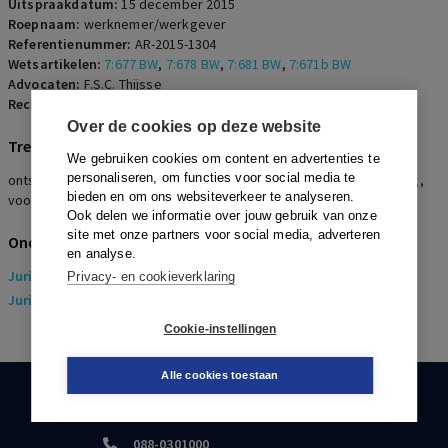
Uitspraakdatum:
15 december 2015
Roepnaam:
werknemer/werkgever
Referentienummer:
AR-2015-1304
Wetsartikelen:
7:677 BW
,
7:678 BW
,
7:681 BW
,
7:671b BW
Advocaten:
F.S.C. Thijsse
Rechters:
P.J. Jansen
Over de cookies op deze website
Trefwoorden
We gebruiken cookies om content en advertenties te
personaliseren, om functies voor social media te
ontslag op staande voet, dringende reden, vernietiging opzegging,
bieden en om ons websiteverkeer te analyseren.
voorwaardelijk ontbindingsverzoek, bewijsopdracht
Ook delen we informatie over jouw gebruik van onze
site met onze partners voor social media, adverteren
Onderwerpen
en analyse.
Juridisch
> Arbeidsrecht
Privacy- en cookieverklaring
Juridisch
> Sociaal Zekerheidsrecht
Cookie-instellingen
Alle cookies toestaan
KLANTENSERVICE
088-0301000