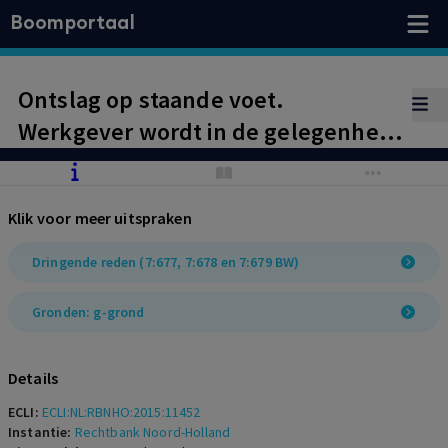
Boomportaal
Ontslag op staande voet.
Werkgever wordt in de gelegenheid
gesteld te bewijzen dat
werkneemster geen zin had om te
Klik voor meer uitspraken
komen werken en er geen sprake
was van een ziekmelding.
Dringende reden (7:677, 7:678 en 7:679 BW)
Aanhouding voorwaardelijk
Gronden: g-grond
ontbindingsverzoek.
Details
ECLI:
ECLI:NL:RBNHO:2015:11452
Instantie:
Rechtbank Noord-Holland