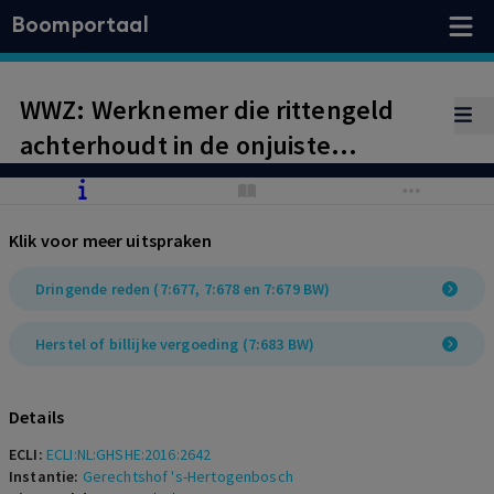
Boomportaal
WWZ: Werknemer die rittengeld
achterhoudt in de onjuiste
veronderstelling een vordering op
werkgever te hebben, mag niet op
Klik voor meer uitspraken
staande voet worden ontslagen.
Uitleg artikel 33 CAO Besloten
Dringende reden (7:677, 7:678 en 7:679 BW)
Busvervoer (opleidingskosten).
Herstel of billijke vergoeding (7:683 BW)
Voorwaardelijke ontbinding in strijd
met stelsel van herstel.
Details
ECLI:
ECLI:NL:GHSHE:2016:2642
Instantie:
Gerechtshof 's-Hertogenbosch