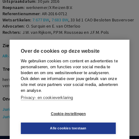
Uitspraakdatum:
30 juni 2016
Roepnaam:
werknemer/X Reizen B.V.
Referentienummer:
AR-2016-0712
Wetsartikelen:
7:677 BW
,
7:683 BW
,
33 lid 1 CAO Besloten Busvervoer
Advocaten:
O. Surquin en E. van Otterloo
Rechters:
J.W. van Rijkom, P.P.M. Rousseau en J.F.M. Pols
Zie ook
Over de cookies op deze website
AR-2015-1237
We gebruiken cookies om content en advertenties te
personaliseren, om functies voor social media te
Trefwoorden
bieden en om ons websiteverkeer te analyseren.
Ook delen we informatie over jouw gebruik van onze
herstel van de arbeidsovereenkomst, ontslag op staande voet,
site met onze partners voor social media, adverteren
verrekening, rittengeld, touringcarchauffeur
en analyse.
Privacy- en cookieverklaring
Onderwerpen
Juridisch
> Arbeidsrecht
Cookie-instellingen
Juridisch
> Sociaal Zekerheidsrecht
Alle cookies toestaan