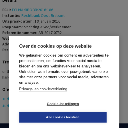
Details
ECLI:
ECLI:NL:RBOBR:2016:186
Instantie:
Rechtbank Oost-Brabant
Uitspraakdatum:
19 januari 2016
Roepnaam:
Stichting ASVZ/werknemer
Referentienummer:
AR-2017-0732
Wetsartikelen:
7:669 lid 3 onderdeel e BW
,
7:671b BW
Advocaten:
R.J. Kitsz en H.M.A. van den Boogaard
Over de cookies op deze website
Rechters:
B.C.W. Geurtsen-van Eeden
We gebruiken cookies om content en advertenties te
personaliseren, om functies voor social media te
Trefwoorden
bieden en om ons websiteverkeer te analyseren.
ontbinding, zieke werknemer, re-integratie, ernstig verwijtbaar
Ook delen we informatie over jouw gebruik van onze
handelen
site met onze partners voor social media, adverteren
en analyse.
Onderwerpen
Privacy- en cookieverklaring
Juridisch
> Arbeidsrecht
Cookie-instellingen
Juridisch
> Sociaal Zekerheidsrecht
Alle cookies toestaan