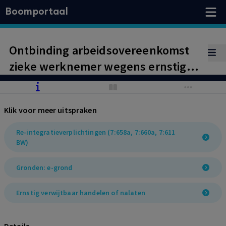
Boomportaal
Ontbinding arbeidsovereenkomst
zieke werknemer wegens ernstig
verwijtbaar handelen. Werknemer
houdt werkgever onvoldoende op
Klik voor meer uitspraken
de hoogte. Werkgever heeft
gedurende bijna twee jaar veel
Re-integratieverplichtingen (7:658a, 7:660a, 7:611
BW)
geduld gehad, is communicatief
geweest en heeft de werknemer
Gronden: e-grond
kansen gegeven om te re-
integreren en zich beter aan regels
Ernstig verwijtbaar handelen of nalaten
en afspraken te houden.