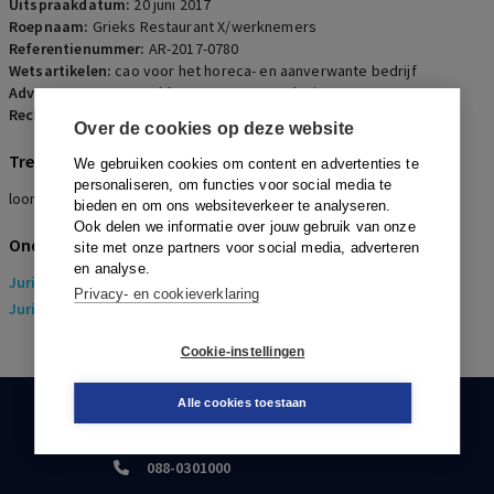
Uitspraakdatum:
20 juni 2017
Roepnaam:
Grieks Restaurant X/werknemers
Referentienummer:
AR-2017-0780
Wetsartikelen:
cao voor het horeca- en aanverwante bedrijf
Advocaten:
D.M.F. Snelder en M.A. Breewel-Witteveen
Rechters:
I.B.N. Keizer, M.G.W.M. Stienissen en J.H.C. Schouten
Over de cookies op deze website
Trefwoorden
We gebruiken cookies om content en advertenties te
personaliseren, om functies voor social media te
loonvordering, zwartbetaling, bewijslast
bieden en om ons websiteverkeer te analyseren.
Ook delen we informatie over jouw gebruik van onze
Onderwerpen
site met onze partners voor social media, adverteren
en analyse.
Juridisch
> Arbeidsrecht
Privacy- en cookieverklaring
Juridisch
> Sociaal Zekerheidsrecht
Cookie-instellingen
Alle cookies toestaan
KLANTENSERVICE
088-0301000