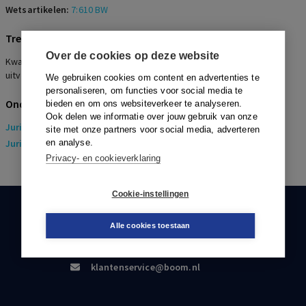
Wetsartikelen:
7:610 BW
Trefwoorden
Over de cookies op deze website
Kwalificatie arbeidsovereenkomst, Partijbedoeling, Feitelijke
uitvoering, Managmentovereenkomst
We gebruiken cookies om content en advertenties te
personaliseren, om functies voor social media te
Onderwerpen
bieden en om ons websiteverkeer te analyseren.
Ook delen we informatie over jouw gebruik van onze
Juridisch
> Arbeidsrecht
site met onze partners voor social media, adverteren
Juridisch
en analyse.
> Sociaal Zekerheidsrecht
Privacy- en cookieverklaring
Cookie-instellingen
KLANTENSERVICE
Alle cookies toestaan
088-0301000
klantenservice@boom.nl