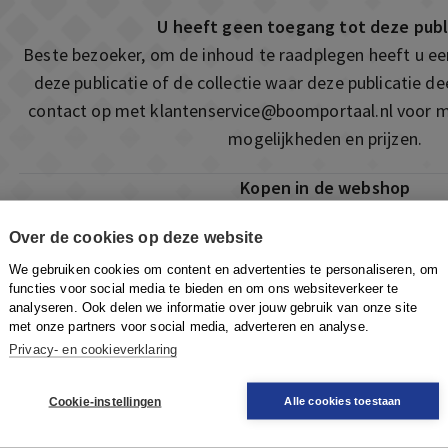
U heeft geen toegang tot deze publ
Beste bezoeker, om de inhoud te raadplegen heeft u e
deze publicatie of de collectie waar deze publicatie 
contact op met
klantenservice@boomportaal.nl
voor m
mogelijkheden en prijzen.
Kopen in de webshop
Deze publicatie is ook te vinden in onze webshop. Som
Over de cookies op deze website
ook de mogelijkheid om direct toegang te kopen to
We gebruiken cookies om content en advertenties te personaliseren, om
Naar de webshop
functies voor social media te bieden en om ons websiteverkeer te
analyseren. Ook delen we informatie over jouw gebruik van onze site
met onze partners voor social media, adverteren en analyse.
Privacy- en cookieverklaring
Cookie-instellingen
Alle cookies toestaan