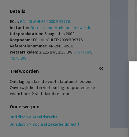
Details
ECLI:
ECLI:NL:GHLEE:2008:BD9776
Instantie:
Gerechtshof Arnhem-Leeuwarden
Uitspraakdatum:
6 augustus 2008
Roepnaam:
ECLI:NL:GHLEE:2008:BD9776
Referentienummer:
AR-2008-0518
Wetsartikelen:
2:225 BW
,
2:15 BW
,
7:677 BW
,
7:678 BW
Trefwoorden
Ontslag op staande voet statutair directeur,
Onverwijldheid in verhouding tot procedurele
eisen boek 2 statutair directeur
Onderwerpen
Juridisch
> Arbeidsrecht
Juridisch
> Sociaal Zekerheidsrecht