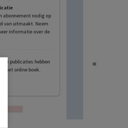
icatie
en abonnement nodig op
deel van uitmaakt. Neem
eer informatie over de
mige publicaties hebben
t het online boek.