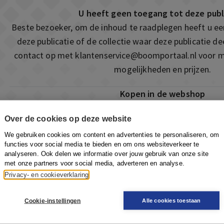
U heeft geen toegang tot deze publ
Beste bezoeker, om de inhoud te raadplegen heeft u e
deze publicatie of de collectie waar deze publicatie 
contact op met
klantenservice@boomportaal.nl
voor m
mogelijkheden en prijzen.
Kopen in de webshop
Deze publicatie is ook te vinden in onze webshop. Som
Over de cookies op deze website
ook de mogelijkheid om direct toegang te kopen to
We gebruiken cookies om content en advertenties te personaliseren, om
Naar de webshop
functies voor social media te bieden en om ons websiteverkeer te
analyseren. Ook delen we informatie over jouw gebruik van onze site
met onze partners voor social media, adverteren en analyse.
Privacy- en cookieverklaring
Cookie-instellingen
Alle cookies toestaan