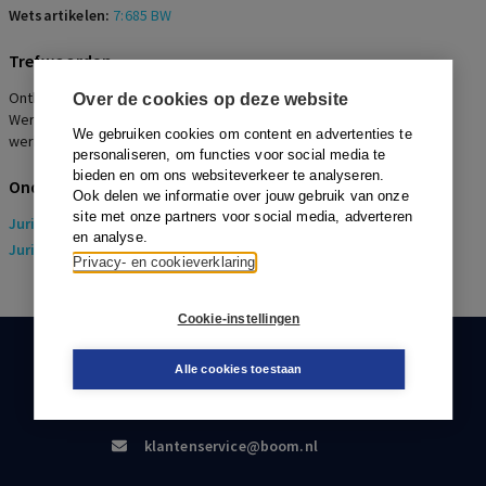
Wetsartikelen:
7:685 BW
Trefwoorden
Ontbinding van de arbeidsovereenkomst, Arbeidsconflict,
Over de cookies op deze website
Werknemer teleurgesteld in toekomstverwachtingen, Opstelling
We gebruiken cookies om content en advertenties te
werkgever, C=0,33
personaliseren, om functies voor social media te
bieden en om ons websiteverkeer te analyseren.
Onderwerpen
Ook delen we informatie over jouw gebruik van onze
site met onze partners voor social media, adverteren
Juridisch
> Arbeidsrecht
en analyse.
Juridisch
> Sociaal Zekerheidsrecht
Privacy- en cookieverklaring
Cookie-instellingen
KLANTENSERVICE
Alle cookies toestaan
088-0301000
klantenservice@boom.nl