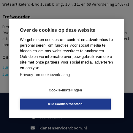
Wetsartikelen:
4
,
lid 1
,
sub b of g
,
10
,
lid 1
,
en 69 Verordening 1408/71
Trefwoorden
Dient de onderhavige uitkering te worden aangemerkt als een
Over de cookies op deze website
“werkloosheidsuitkering” of een “invaliditeitsuitkering” in de zin van
artikel 4, lid 1, sub b of g, 10, lid 1, en 69 Verordening 1408/71?, Levert
We gebruiken cookies om content en advertenties te
een woonplaatsvereiste strijdigheid met artikel 39 EG op?
personaliseren, om functies voor social media te
bieden en om ons websiteverkeer te analyseren.
Onderwerpen
Ook delen we informatie over jouw gebruik van onze
site met onze partners voor social media, adverteren
Juridisch
> Arbeidsrecht
en analyse.
Juridisch
> Sociaal Zekerheidsrecht
Privacy- en cookieverklaring
Cookie-instellingen
Alle cookies toestaan
KLANTENSERVICE
088-0301000
klantenservice@boom.nl