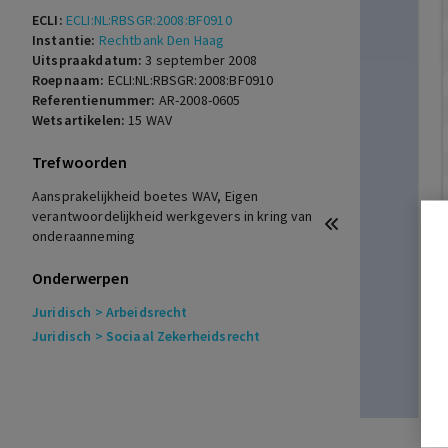
ECLI:
ECLI:NL:RBSGR:2008:BF0910
Instantie:
Rechtbank Den Haag
Uitspraakdatum:
3 september 2008
Roepnaam:
ECLI:NL:RBSGR:2008:BF0910
Referentienummer:
AR-2008-0605
Wetsartikelen:
15 WAV
Trefwoorden
Aansprakelijkheid boetes WAV, Eigen
verantwoordelijkheid werkgevers in kring van
onderaanneming
Onderwerpen
Juridisch
> Arbeidsrecht
Juridisch
> Sociaal Zekerheidsrecht