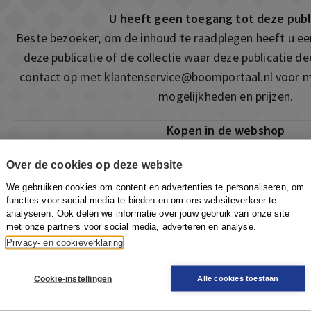
U heeft geen toegang tot deze publ
Beste bezoeker, om de inhoud te raadplegen heeft u e
deze publicatie of de collectie waar deze publicatie 
contact op met
klantenservice@boomportaal.nl
voor m
mogelijkheden en prijzen.
Kopen in de webshop
Deze publicatie is ook te vinden in onze webshop. Som
Over de cookies op deze website
ook de mogelijkheid om direct toegang te kopen to
We gebruiken cookies om content en advertenties te personaliseren, om
Naar de webshop
functies voor social media te bieden en om ons websiteverkeer te
analyseren. Ook delen we informatie over jouw gebruik van onze site
met onze partners voor social media, adverteren en analyse.
Privacy- en cookieverklaring
Cookie-instellingen
Alle cookies toestaan