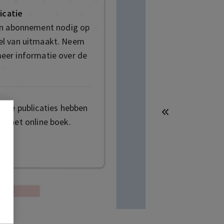
icatie
en abonnement nodig op
deel van uitmaakt. Neem
eer informatie over de
mige publicaties hebben
t het online boek.