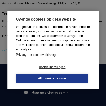
Wetsartikelen:
14sexies Verordening (EEG) nr. 1408/71
Trefwoorden
Over de cookies op deze website
Belastingen, Vordering sociale premies, Ambtenaar en werknemer in
verschillende lidstaten, Toepassing Vo. 1408/71
We gebruiken cookies om content en advertenties te
personaliseren, om functies voor social media te
Onderwerpen
bieden en om ons websiteverkeer te analyseren.
Ook delen we informatie over jouw gebruik van onze
Juridisch
> Arbeidsrecht
site met onze partners voor social media, adverteren
Juridisch
en analyse.
> Sociaal Zekerheidsrecht
Privacy- en cookieverklaring
Cookie-instellingen
KLANTENSERVICE
Alle cookies toestaan
088-0301000
klantenservice@boom.nl