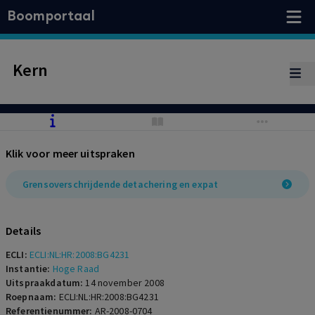
Boomportaal
Kern
Klik voor meer uitspraken
Grensoverschrijdende detachering en expat
Details
ECLI:
ECLI:NL:HR:2008:BG4231
Instantie:
Hoge Raad
Uitspraakdatum:
14 november 2008
Roepnaam:
ECLI:NL:HR:2008:BG4231
Referentienummer:
AR-2008-0704