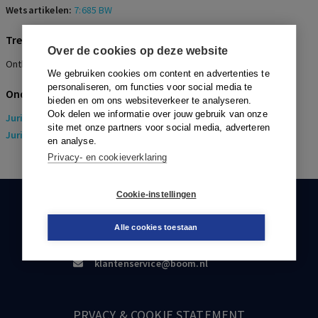
Wetsartikelen:
7:685 BW
Trefwoorden
Over de cookies op deze website
Ontbinding, Mismatch, B-factor, Waarde privégebruik auto, C=1
We gebruiken cookies om content en advertenties te
personaliseren, om functies voor social media te
Onderwerpen
bieden en om ons websiteverkeer te analyseren.
Ook delen we informatie over jouw gebruik van onze
Juridisch
> Arbeidsrecht
site met onze partners voor social media, adverteren
Juridisch
> Sociaal Zekerheidsrecht
en analyse.
Privacy- en cookieverklaring
Cookie-instellingen
KLANTENSERVICE
Alle cookies toestaan
088-0301000
klantenservice@boom.nl
PRVACY & COOKIE STATEMENT