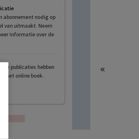
icatie
en abonnement nodig op
deel van uitmaakt. Neem
eer informatie over de
mige publicaties hebben
t het online boek.