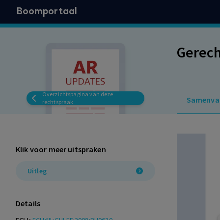
Boomportaal
Gerec
Overzichtspagina van deze
Samenva
rechtspraak
Klik voor meer uitspraken
Uitleg
Details