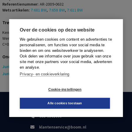
Referentienummer:
AR-2009-0632
Wetsartikelen:
7:681 BW
,
7:658 BW
,
7:611 BW
Trefwoorden
Over de cookies op deze website
Kennelijk onredelijk ontslag, Langdurige arbeidsongeschiktheid,
Werkgeversaansprakelijkheid, Verzekeringsplicht, Re-integratie,
We gebruiken cookies om content en advertenties te
C=0,4
personaliseren, om functies voor social media te
bieden en om ons websiteverkeer te analyseren.
Onderwerpen
Ook delen we informatie over jouw gebruik van onze
site met onze partners voor social media, adverteren
Juridisch
> Arbeidsrecht
en analyse.
Juridisch
> Sociaal Zekerheidsrecht
Privacy- en cookieverklaring
Cookie-instellingen
Alle cookies toestaan
KLANTENSERVICE
088-0301000
klantenservice@boom.nl