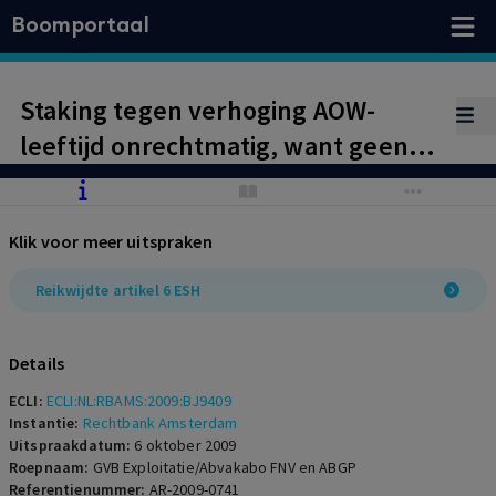
Boomportaal
Staking tegen verhoging AOW-
leeftijd onrechtmatig, want geen
'belangengeschil' ex artikel 6 lid 4
ESH, maar een zuiver politiek
Klik voor meer uitspraken
geschil. GVB-zaak
Reikwijdte artikel 6 ESH
Details
ECLI:
ECLI:NL:RBAMS:2009:BJ9409
Instantie:
Rechtbank Amsterdam
Uitspraakdatum:
6 oktober 2009
Roepnaam:
GVB Exploitatie/Abvakabo FNV en ABGP
Referentienummer:
AR-2009-0741