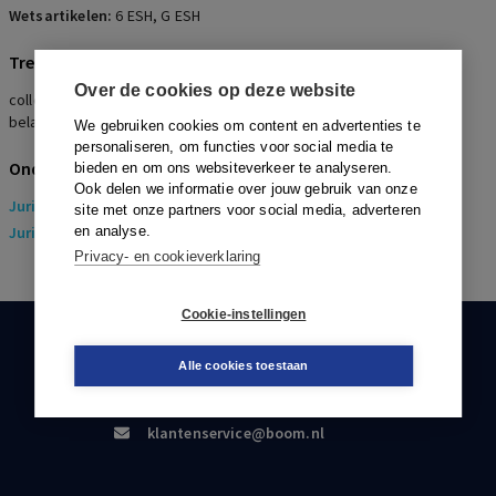
Wetsartikelen:
6 ESH
,
G ESH
Trefwoorden
Over de cookies op deze website
collectieve actie, staking openbaar vervoer, politiek geschil,
belangengeschil, verhoging AOW-leeftijd
We gebruiken cookies om content en advertenties te
personaliseren, om functies voor social media te
Onderwerpen
bieden en om ons websiteverkeer te analyseren.
Ook delen we informatie over jouw gebruik van onze
Juridisch
> Arbeidsrecht
site met onze partners voor social media, adverteren
Juridisch
en analyse.
> Sociaal Zekerheidsrecht
Privacy- en cookieverklaring
Cookie-instellingen
KLANTENSERVICE
Alle cookies toestaan
088-0301000
klantenservice@boom.nl