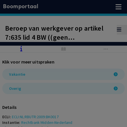
Boomportaal
Beroep van werkgever op artikel
7:635 lid 4 BW ((geen
vakantieopbouw bij ziekte)) in strijd
met Europese rechtspraak en goed
Klik voor meer uitspraken
werkgeverschap
Vakantie
Overig
Details
ECLI:
ECLI:NL:RBUTR:2009:BK0017
Instantie:
Rechtbank Midden-Nederland