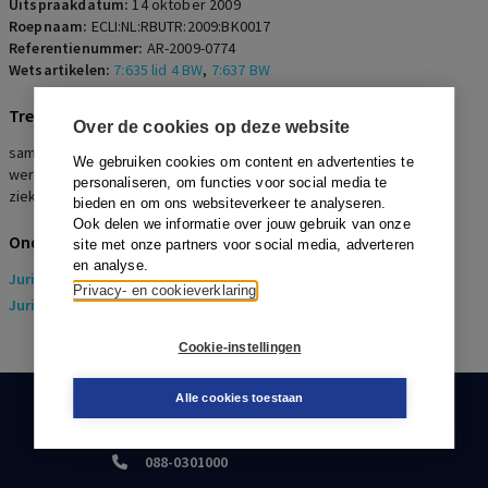
Uitspraakdatum:
14 oktober 2009
Roepnaam:
ECLI:NL:RBUTR:2009:BK0017
Referentienummer:
AR-2009-0774
Wetsartikelen:
7:635 lid 4 BW
,
7:637 BW
Trefwoorden
Over de cookies op deze website
samenloop vakantieverlof en ziekte, Schultz Hoff, horizontale
We gebruiken cookies om content en advertenties te
werking, goed werkgeverschap, opbouw vakantiedagen tijdens
personaliseren, om functies voor social media te
ziekte
bieden en om ons websiteverkeer te analyseren.
Ook delen we informatie over jouw gebruik van onze
Onderwerpen
site met onze partners voor social media, adverteren
en analyse.
Juridisch
> Arbeidsrecht
Privacy- en cookieverklaring
Juridisch
> Sociaal Zekerheidsrecht
Cookie-instellingen
Alle cookies toestaan
KLANTENSERVICE
088-0301000