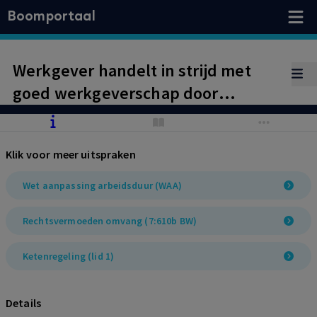
Boomportaal
Werkgever handelt in strijd met
goed werkgeverschap door
oneigenlijk gebruik te maken van
tijdelijke arbeidsovereenkomsten.
Klik voor meer uitspraken
Schadevergoeding conform fictief
beroep op Wet aanpassing
Wet aanpassing arbeidsduur (WAA)
arbeidsduur
Rechtsvermoeden omvang (7:610b BW)
Ketenregeling (lid 1)
Details