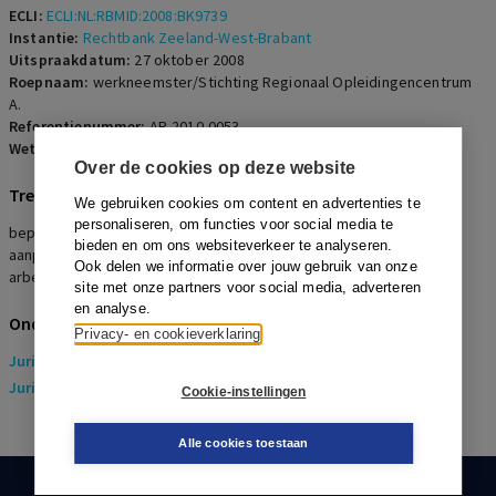
ECLI:
ECLI:NL:RBMID:2008:BK9739
Instantie:
Rechtbank Zeeland-West-Brabant
Uitspraakdatum:
27 oktober 2008
Roepnaam:
werkneemster/Stichting Regionaal Opleidingencentrum
A.
Referentienummer:
AR-2010-0053
Wetsartikelen:
7:668a BW
,
7:611 BW
,
2 lid 5 WAA
,
7:610b BW
Over de cookies op deze website
Trefwoorden
We gebruiken cookies om content en advertenties te
personaliseren, om functies voor social media te
bepaalde tijd, misbruik ketenregeling, goed werkgeverschap, Wet
bieden en om ons websiteverkeer te analyseren.
aanpassing arbeidsduur, schadeplichtigheid, rechtsvermoeden
Ook delen we informatie over jouw gebruik van onze
arbeidsomvang
site met onze partners voor social media, adverteren
en analyse.
Onderwerpen
Privacy- en cookieverklaring
Juridisch
> Arbeidsrecht
Juridisch
> Sociaal Zekerheidsrecht
Cookie-instellingen
Alle cookies toestaan