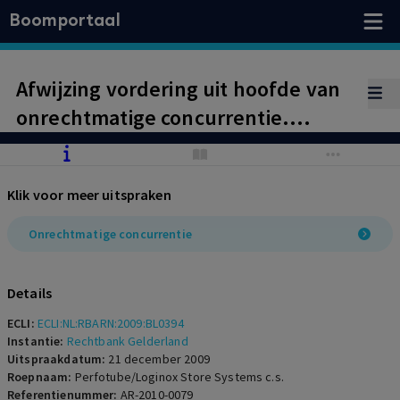
Boomportaal
Afwijzing vordering uit hoofde van
onrechtmatige concurrentie.
Onzorgvuldig handelen ex-
werknemer onvoldoende
Klik voor meer uitspraken
aangetoond
Onrechtmatige concurrentie
Details
ECLI:
ECLI:NL:RBARN:2009:BL0394
Instantie:
Rechtbank Gelderland
Uitspraakdatum:
21 december 2009
Roepnaam:
Perfotube/Loginox Store Systems c.s.
Referentienummer:
AR-2010-0079