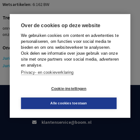
Wetsartikelen:
6:162 BW
Trefwoorden
Over de cookies op deze website
onrechtmatige concurrentie, bijkomende omstandigheden,
onzorgvuldig handelen werknemer
We gebruiken cookies om content en advertenties te
personaliseren, om functies voor social media te
Onderwerpen
bieden en om ons websiteverkeer te analyseren.
Ook delen we informatie over jouw gebruik van onze
Juridisch
> Arbeidsrecht
site met onze partners voor social media, adverteren
Juridisch
en analyse.
> Sociaal Zekerheidsrecht
Privacy- en cookieverklaring
Cookie-instellingen
KLANTENSERVICE
Alle cookies toestaan
088-0301000
klantenservice@boom.nl