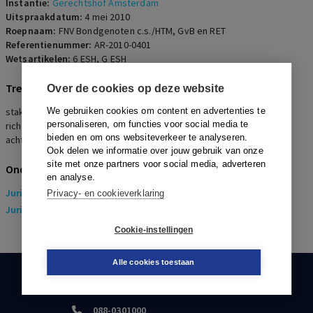
Instantie:
Gerechtshof Amsterdam
Uitspraakdatum:
4 mei 2010
Roepnaam:
FNV Bondgenoten c.s./HTM, GvB en RET
Referentienummer:
AR-2010-0401
Wetsartikelen:
6 ESH
,
G ESH
Trefwoorden
Over de cookies op deze website
staking, AOW-leeftijd, openbaar vervoer, politieke staking,
We gebruiken cookies om content en advertenties te
personaliseren, om functies voor social media te
richten/keren-actie, NS-arrest, Rotterdamse Haven-arrest,
bieden en om ons websiteverkeer te analyseren.
achterstandscriterium
Ook delen we informatie over jouw gebruik van onze
site met onze partners voor social media, adverteren
Onderwerpen
en analyse.
Juridisch
> Arbeidsrecht
Privacy- en cookieverklaring
Juridisch
> Sociaal Zekerheidsrecht
Cookie-instellingen
Alle cookies toestaan
KLANTENSERVICE
088-0301000