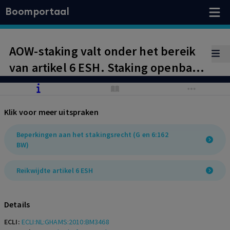
Boomportaal
AOW-staking valt onder het bereik
van artikel 6 ESH. Staking openbaar
vervoer niet in strijd met artikel G
ESH
Klik voor meer uitspraken
Beperkingen aan het stakingsrecht (G en 6:162
BW)
Reikwijdte artikel 6 ESH
Details
ECLI:
ECLI:NL:GHAMS:2010:BM3468