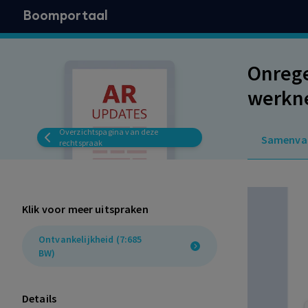
Boomportaal
Onrege
werkne
opzegt
Overzichtspagina van deze
Samenva
rechtspraak
Klik voor meer uitspraken
Ontvankelijkheid (7:685
BW)
Details