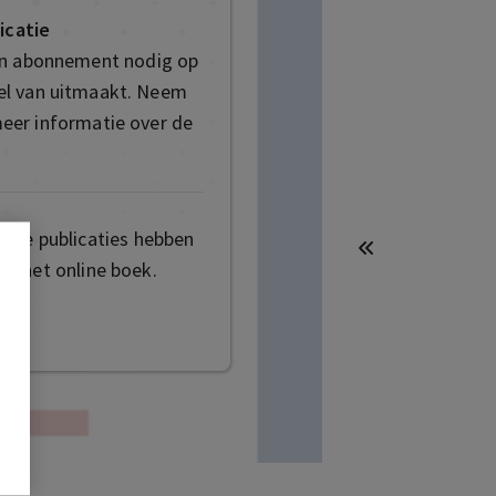
icatie
en abonnement nodig op
deel van uitmaakt. Neem
eer informatie over de
mige publicaties hebben
t het online boek.