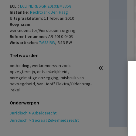
ECLI:
ECLI:NL:RBSGR:2010:BM3358
Instantie:
Rechtbank Den Haag
Uitspraakdatum:
11 februari 2010
Roepnaam:
werkneemster/Vierstroomzorgring
Referentienummer:
AR-2010-0403
Wetsartikelen:
7:685 BW
,
3:13 BW
Trefwoorden
ontbinding, werknemersverzoek
opzegtermijn, ontvankelijkheid,
onregelmatige opzegging, misbruik van
bevoegdheid, Van Hooff Elektra/Oldenbrug-
Pekel
Onderwerpen
Juridisch
> Arbeidsrecht
Juridisch
> Sociaal Zekerheidsrecht