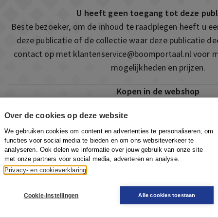
U heeft geen toegang tot deze publ
Beste bezoeker, om de inhoud te raadplegen heeft u e
deze publicatie of de collectie waar deze publicatie 
contact op met
klantenservice@boomportaal.nl
voor m
mogelijkheden en prijzen.
Kopen in de webshop
Deze publicatie is ook te vinden in onze webshop. Som
Over de cookies op deze website
ook de mogelijkheid om direct toegang te kopen to
We gebruiken cookies om content en advertenties te personaliseren, om
Naar de webshop
functies voor social media te bieden en om ons websiteverkeer te
analyseren. Ook delen we informatie over jouw gebruik van onze site
met onze partners voor social media, adverteren en analyse.
Privacy- en cookieverklaring
Cookie-instellingen
Alle cookies toestaan