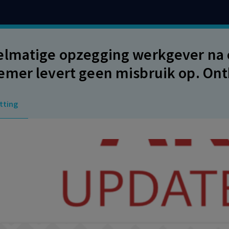
lmatige opzegging werkgever na 
mer levert geen misbruik op. Ont
ermijn. Niet-ontvankelijkheid
tting