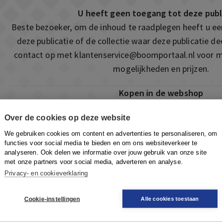
U heeft geen toegang tot deze publ
Beste bezoeker, om de inhoud te raadplegen heeft u e
deze publicatie of de collectie waar deze publicatie 
contact op met
klantenservice@boomportaal.nl
voor m
mogelijkheden en prijzen.
Kopen in de webshop
Deze publicatie is ook te vinden in onze webshop. Som
Over de cookies op deze website
ook de mogelijkheid om direct toegang te kopen to
We gebruiken cookies om content en advertenties te personaliseren, om
Naar de webshop
functies voor social media te bieden en om ons websiteverkeer te
analyseren. Ook delen we informatie over jouw gebruik van onze site
met onze partners voor social media, adverteren en analyse.
Privacy- en cookieverklaring
Cookie-instellingen
Alle cookies toestaan