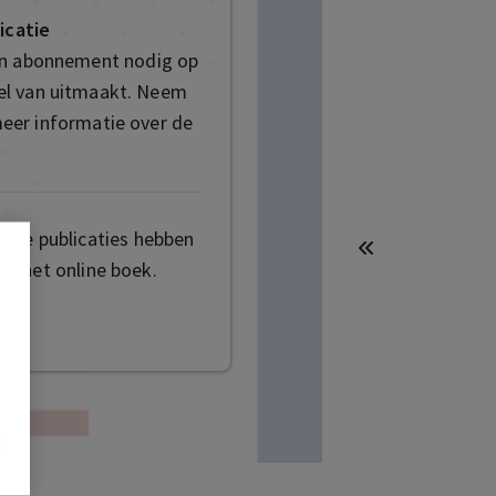
icatie
en abonnement nodig op
deel van uitmaakt. Neem
eer informatie over de
mige publicaties hebben
t het online boek.