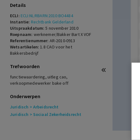
Details
ECLI:
ECLI:NL:RBARN:2010:BO4484
Instantie:
Rechtbank Gelderland
Uitspraakdatum:
5 november 2010
Roepnaam:
werknemer/Bakker Bart X VOF
Referentienummer:
AR-2010-0913
Wetsartikelen:
1.8 CAO voor het
Bakkersbedrijf
Trefwoorden
functiewaardering, uitleg cao,
verkoopmedewerker bake off
Onderwerpen
Juridisch
> Arbeidsrecht
Juridisch
> Sociaal Zekerheidsrecht